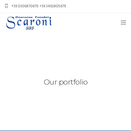
+39 0306870670 +39 3492805679
info@onoranzefunebriscaroni.it
NECROLOGI
PROFILO
SERVIZI
IN CASO DI DECESSO
Our portfolio
CASA DEL COMMIATO
CONTATTI