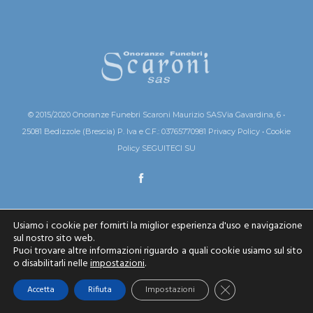
© 2015/2020 Onoranze Funebri Scaroni Maurizio SAS
Via Gavardina, 6 •
25081 Bedizzole (Brescia)
P. Iva e C.F.: 03765770981
Privacy Policy
•
Cookie
Policy
SEGUITECI SU
Usiamo i cookie per fornirti la miglior esperienza d'uso e navigazione
sul nostro sito web.
Puoi trovare altre informazioni riguardo a quali cookie usiamo sul sito
o disabilitarli nelle
impostazioni
.
Close GDPR Cookie 
Accetta
Rifiuta
Impostazioni