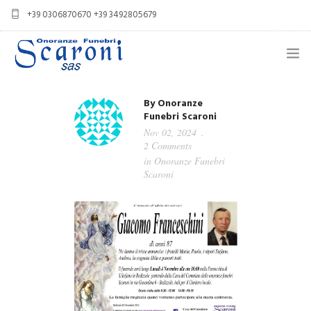
+39 0306870670 +39 3492805679
info@onoranzefunebriscaroni.it
NECROLOGI
By
Onoranze
Funebri Scaroni
PROFILO
Nov 02, 2024
2 Comments
SERVIZI
in
Onoranze Funebri
Scaroni
IN CASO DI DECESSO
CASA DEL COMMIATO
CONTATTI