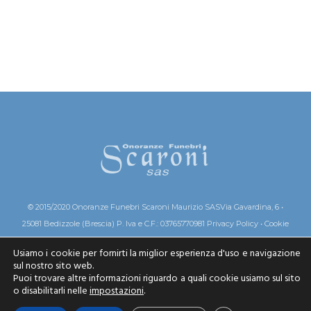
© 2015/2020 Onoranze Funebri Scaroni Maurizio SAS
Via Gavardina, 6 •
25081 Bedizzole (Brescia)
P. Iva e C.F.: 03765770981
Privacy Policy
•
Cookie
Policy
SEGUITECI SU
Usiamo i cookie per fornirti la miglior esperienza d'uso e navigazione
sul nostro sito web.
Puoi trovare altre informazioni riguardo a quali cookie usiamo sul sito
o disabilitarli nelle
impostazioni
.