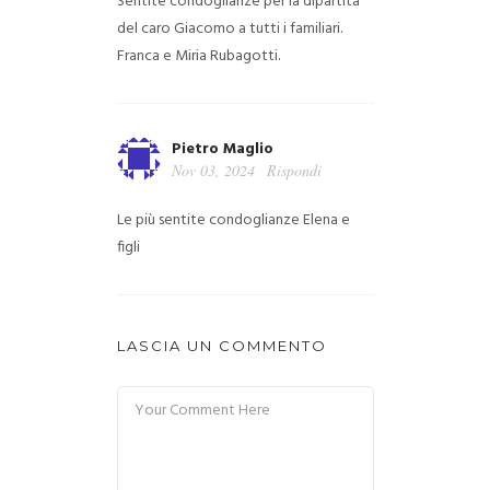
Sentite condoglianze per la dipartita
del caro Giacomo
a tutti i familiari.
Franca e Miria Rubagotti.
Pietro Maglio
Nov 03, 2024
Rispondi
Le più sentite condoglianze Elena e
figli
LASCIA UN COMMENTO