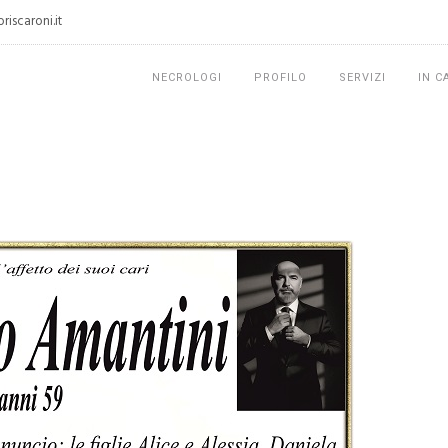
iscaroni.it
NECROLOGI
PROFILO
SERVIZI
IN C