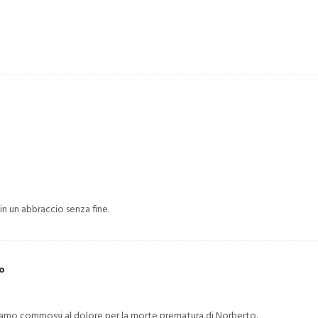
in un abbraccio senza fine.
no
iamo commossi al dolore per la morte prematura di Norberto.