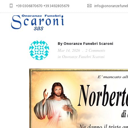
+39 0306870670 +39 3492805679
info@onoranzefunebr
By
Onoranze Funebri Scaroni
Mar 14, 2026
2 Comments
in
Onoranze Funebri Scaroni