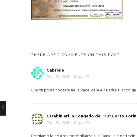
THERE ARE 2 COMMENTS ON THIS POST
Gabriele
Mar 16, 2026
Rispondi
Che tu possa riposare nella Pace Vera e il Padre ti accolga 
Carabinieri in Congedo del 119° Corso Tori
Mar 16, 2026
Rispondi
Porgiamo le nostre condoglianze alla Famiglia e partecip