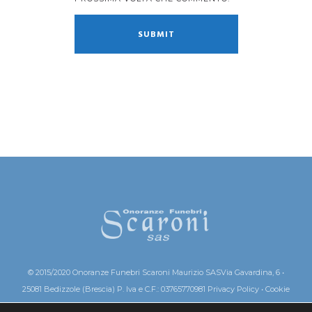
© 2015/2020 Onoranze Funebri Scaroni Maurizio SAS
Via Gavardina, 6 •
25081 Bedizzole (Brescia)
P. Iva e C.F.: 03765770981
Privacy Policy
•
Cookie
Policy
SEGUITECI SU