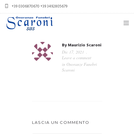
+39 0306870670 +39 3492805679
info@onoranzefunebriscaroni.it
NECROLOGI
By
Maurizio Scaroni
Dic 17, 2021
PROFILO
Leave a comment
in
Onoranze Funebri
SERVIZI
Scaroni
IN CASO DI DECESSO
CASA DEL COMMIATO
CONTATTI
LASCIA UN COMMENTO