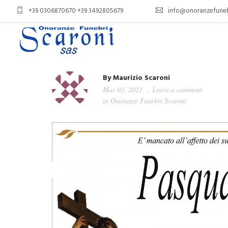
+39 0306870670 +39 3492805679
info@onoranzefunebr
By
Maurizio Scaroni
Mar 03, 2021
Leave a comment
in
Onoranze Funebri Scaroni