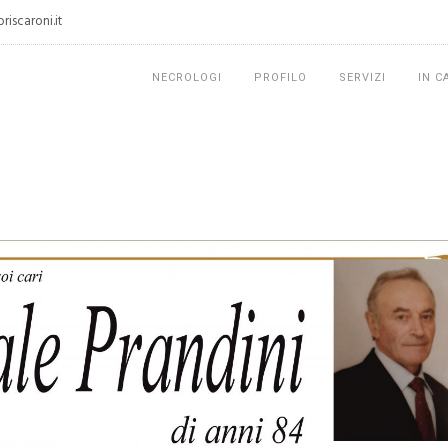
iscaroni.it
NECROLOGI
PROFILO
SERVIZI
IN C